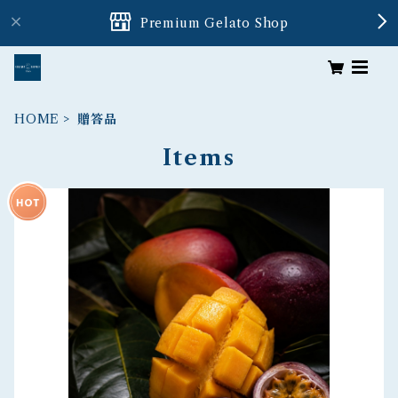
Premium Gelato Shop
HOME
贈答品
Items