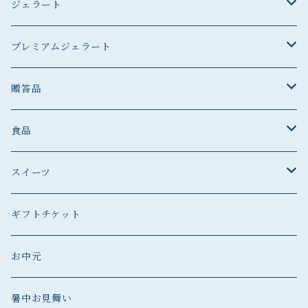
ジェラート
ジェラート
プレミアムジェラート
ジェラート
プレミアムジェラート
贈答品
プレミアムジェラート
贈答品
食品
贈答品
菓子
スイーツ
ジェラート
ジェラート
ジェラート
スイーツ
ギフトチケット
プレミアムジェラート
ジェラート
スイーツ
プレミアムジェラート
お中元
ジェラート
贈答品
暑中お見舞い